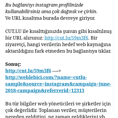
Bu bağlantıyı instagram profilinizde
kullanabilirsiniz ama çok dağınık ve çirkin.
Ve URL kısaltma burada devreye giriyor.
CUT.LU ile kısalttığınızda şunun gibi kısaltılmış
bir URL alırsınız:
http://cut.lu/59m3f6
. Bir
ziyaretçi, hangi verilerin hedef web kaynağına
aktarıldığını fark etmeden bu bağlantıya tıklar.
Sonuç:
http://cut.lu/59m3f6
—->
http://weblebici.com/?name=cutlu-
sample&source=instagram&campaign=june-
2018-campaign&referrerid=12313
Bu tür bilgiler web yöneticileri ve şirketler için
çok değerlidir. Toplanan veriler, müşterilerin
nereden geldiğini, ne zaman geldiklerini vb.