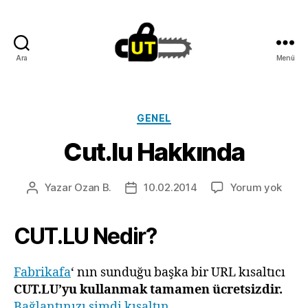
Ara
Menü
Cut.lu
Kategoriler
GENEL
Cut.lu Hakkında
Cut.l
Yazar
Ozan B.
10.02.2014
Yorum yok
Yazının
Yazı
Hakk
yazarı
tarihi
CUT.LU Nedir?
Fabrikafa
‘ nın sunduğu başka bir URL kısaltıcı
CUT.LU’yu kullanmak tamamen ücretsizdir.
Bağlantınızı şimdi kısaltın