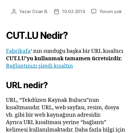
Cut.l
Yazar
Ozan B.
10.02.2014
Yorum yok
Yazının
Yazı
Hakk
yazarı
tarihi
CUT.LU Nedir?
Fabrikafa
‘ nın sunduğu başka bir URL kısaltıcı
CUT.LU’yu kullanmak tamamen ücretsizdir.
Bağlantınızı şimdi kısaltın
URL nedir?
URL, “Tekdüzen Kaynak Bulucu”nun
kısaltmasıdır. URL, web sayfası, resim, dosya
vb. gibi bir web kaynağının adresidir.
Ayrıca URL kısaltması yerine “bağlantı”
kelimesi kullanılmaktadır. Daha fazla bilgi için