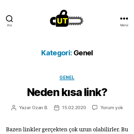
Ara
Menü
Cut.lu
Kategori:
Genel
Kategoriler
GENEL
Neden kısa link?
Nede
Yazar
Ozan B.
15.02.2020
Yorum yok
Yazının
Yazı
kısa
yazarı
tarihi
link?
Bazen linkler gerçekten çok uzun olabilirler. Bu